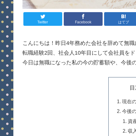
Twitter
Facebook
はてブ
こんにちは！昨日4年務めた会社を辞めて無職
転職経験2回、社会人10年目にして会社員を
今日は無職になった私の今の貯蓄額や、今後
目
現在
今後
資
収