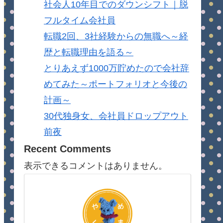
社会人10年目でのダウンシフト｜脱
フルタイム会社員
転職2回、3社経験からの無職へ～経
歴と転職理由を語る～
とりあえず1000万貯めたので会社辞
めてみた～ポートフォリオと今後の
計画～
30代独身女、会社員ドロップアウト
前夜
Recent Comments
表示できるコメントはありません。