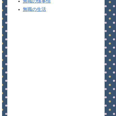
無職の懐事情
無職の生活